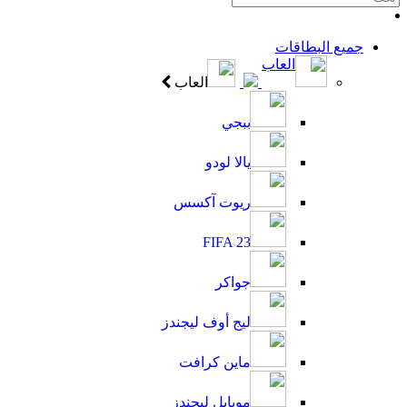
جميع البطاقات
العاب
العاب
ببجي
يالا لودو
ريوت آكسس
FIFA 23
جواكر
ليج أوف ليجندز
ماين كرافت
موبايل ليجندز