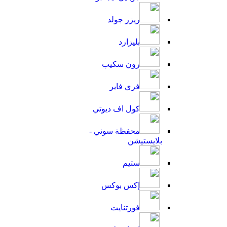
ريزر جولد
بليزارد
رون سكيب
فري فاير
كول اف ديوتي
محفظة سوني -
بلايستيشن
ستيم
إكس بوكس
فورتنايت