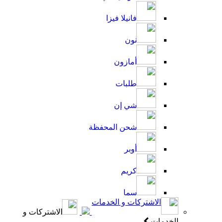
فانيلا فيزا
نون
أمازون
طلبات
شي إن
شحن المحفظة
أوبر
كريم
سما
الاشتركات و الخدمات
الاشتركات و
الخدمات