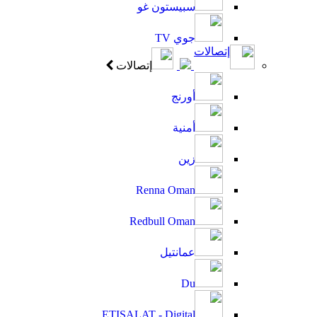
سبيستون غو
جوي TV
إتصالات
إتصالات
أورنج
أمنية
زين
Renna Oman
Redbull Oman
عمانتيل
Du
ETISALAT - Digital