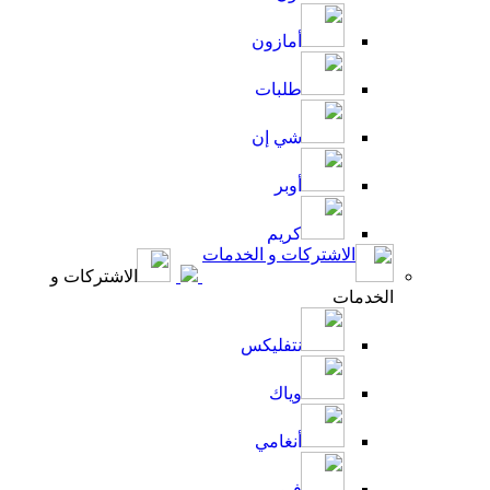
أمازون
طلبات
شي إن
أوبر
كريم
الاشتركات و الخدمات
الاشتركات و
الخدمات
نتفليكس
وياك
أنغامي
فيو