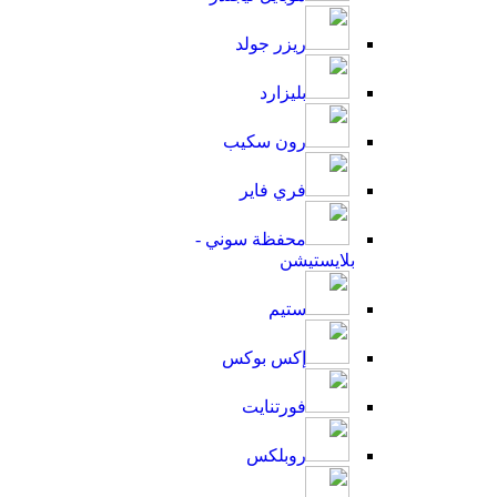
ريزر جولد
بليزارد
رون سكيب
فري فاير
محفظة سوني -
بلايستيشن
ستيم
إكس بوكس
فورتنايت
روبلكس