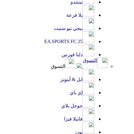
نينتندو
يلا فزعة
ببجي نيو ستيت
EA SPORTS FC 25
دلتا فورس
التسوق
التسوق
ابل & آيتونز
إي باي
جوجل بلاي
فانيلا فيزا
نون