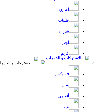
أمازون
طلبات
شي إن
أوبر
كريم
الاشتركات و الخدمات
الاشتركات و الخدما
نتفليكس
وياك
أنغامي
فيو