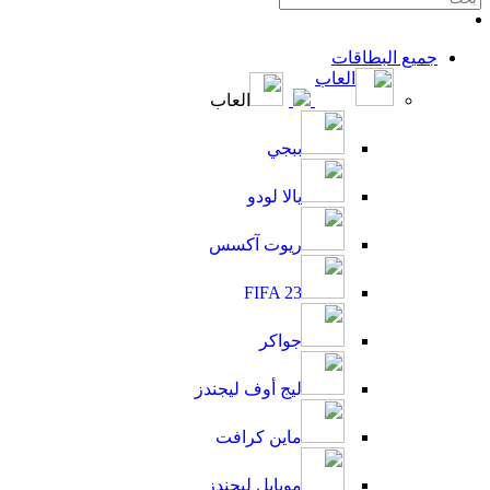
جميع البطاقات
العاب
العاب
ببجي
يالا لودو
ريوت آكسس
FIFA 23
جواكر
ليج أوف ليجندز
ماين كرافت
موبايل ليجندز