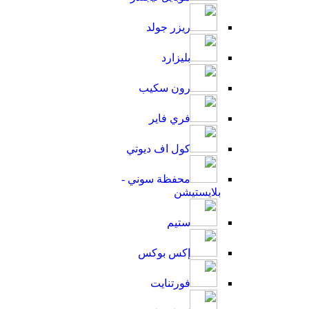
ريزر جولد
بليزارد
رون سكيب
فري فاير
كول اف ديوتي
محفظة سوني -
بلايستيشن
ستيم
إكس بوكس
فورتنايت