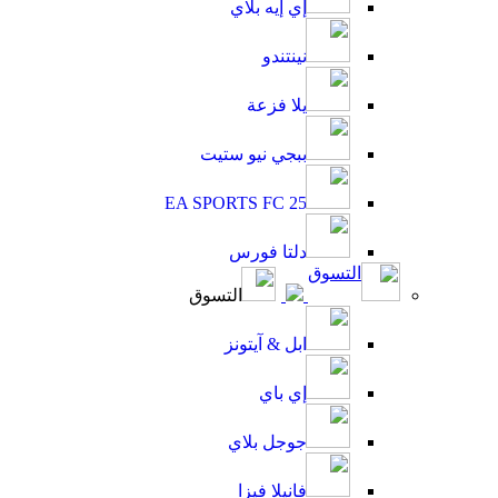
إي إيه بلاي
نينتندو
يلا فزعة
ببجي نيو ستيت
EA SPORTS FC 25
دلتا فورس
التسوق
التسوق
ابل & آيتونز
إي باي
جوجل بلاي
فانيلا فيزا